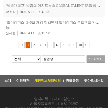
[세종대학교] 박람회 아지트 with GLOBAL TALENT FAIR 참여자 모집
박효희
2026.05.21
170
[멀티캠퍼스] 5~6월 개강 취업연계 멀티캠퍼스 부트캠프 안내 (마케팅, 데이터분석, 풀스택 개발)
신서현
2026.04.13
233
1
2
3
4
5
6
7
8
9
10
소개
이용약관
개인정보처리방침
환불규정
찾아오시는길
명지대학교 | 대표 : 임연수
사업자등록번호 : 110-82-00297