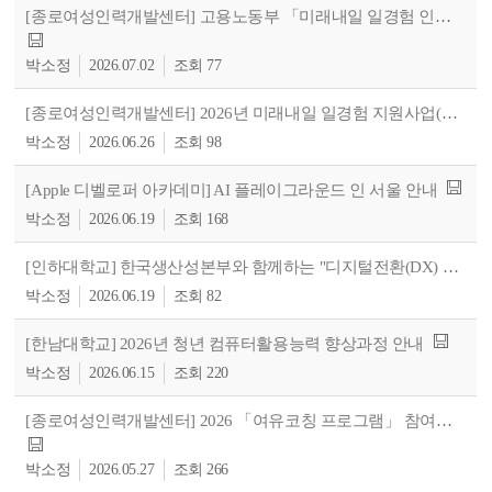
[종로여성인력개발센터] 고용노동부 「미래내일 일경험 인턴형 프로그램」 참여청년 모집 안내
박소정
2026.07.02
77
[종로여성인력개발센터] 2026년 미래내일 일경험 지원사업(프로젝트형) <방송·영상 콘텐츠 기획·개발 CREW> 2회차 모집 안내
박소정
2026.06.26
98
[Apple 디벨로퍼 아카데미] AI 플레이그라운드 인 서울 안내
박소정
2026.06.19
168
[인하대학교] 한국생산성본부와 함께하는 "디지털전환(DX) 맞춤형 취업 아카데미" 안내
박소정
2026.06.19
82
[한남대학교] 2026년 청년 컴퓨터활용능력 향상과정 안내
박소정
2026.06.15
220
[종로여성인력개발센터] 2026 「여유코칭 프로그램」 참여자 모집
박소정
2026.05.27
266