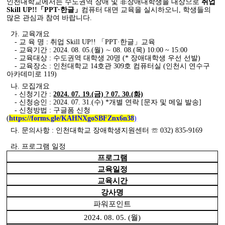
인천대학교에서는 수도권역 장애 및 非장애대학생을 대상으로
취업
Skill UP!!「PPT·한글」
컴퓨터 대면 교육을 실시하오니, 학생들의
많은 관심과 참여 바랍니다.
가. 교육개요
- 교 육 명 : 취업 Skill UP!! 「PPT·한글」교육
- 교육기간 : 2024. 08. 05.(월) ∼ 08. 08.(목) 10:00 ~ 15:00
- 교육대상 : 수도권역 대학생 20명 (* 장애대학생 우선 선발)
- 교육장소 : 인천대학교 14호관 309호 컴퓨터실 (인천시 연수구
아카데미로 119)
나. 모집개요
- 신청기간 :
2024. 07. 19.(금) ? 07. 30.(화)
- 신청승인 : 2024. 07. 31.(수) *개별 연락 [문자 및 메일 발송]
- 신청방법 : 구글폼 신청
(
https://forms.gle/KAHNXgoSBFZnx6n38
)
다. 문의사항 : 인천대학교 장애학생지원센터 ☏ 032) 835-9169
라. 프로그램 일정
프로그램
교육일정
교육시간
강사명
파워포인트
2024. 08. 05. (월)