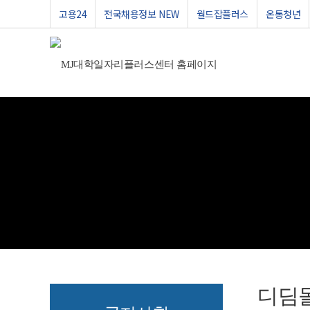
고용24
전국채용정보 NEW
월드잡플러스
온통청년
디딤