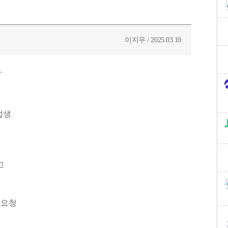
이지우 / 2025.03.10
.
업생
고
보요청