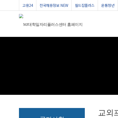
고용24
전국채용정보 NEW
월드잡플러스
온통청년
교외