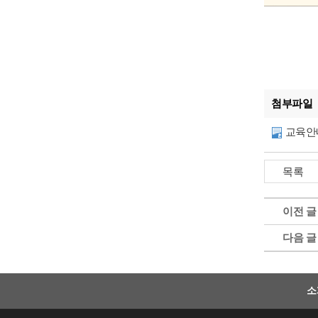
첨부파일
교육안
이전 글
다음 글
소