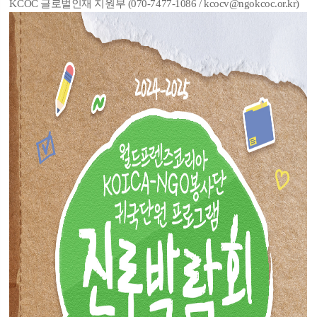
KCOC 글로벌인재 지원부 (070-7477-1086 / kcocv@ngokcoc.or.kr)