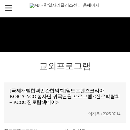
교외프로그램
[국제개발협력민간협의회]월드프렌즈코리아
KOICA-NGO 봉사단 귀국단원 프로그램 <진로박람회
– KCOC 진로탐색데이>
이지우 / 2025.07.14