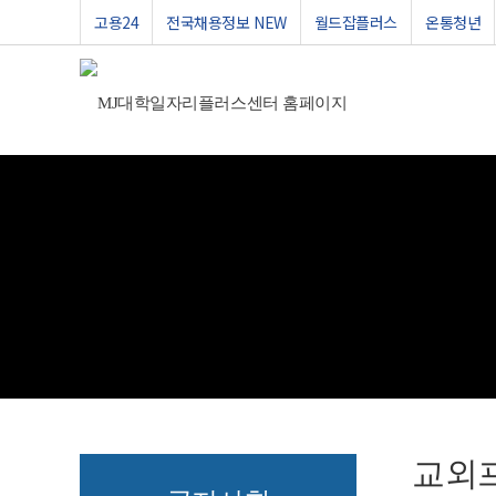
고용24
전국채용정보 NEW
월드잡플러스
온통청년
교외