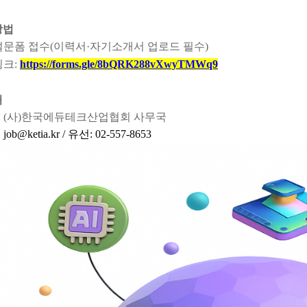
방법
설문폼 접수(이력서·자기소개서 업로드 필수)
링크:
https://forms.gle/8bQRK288vXwyTMWq9
처
: (사)한국에듀테크산업협회 사무국
b@ketia.kr / 유선: 02-557-8653