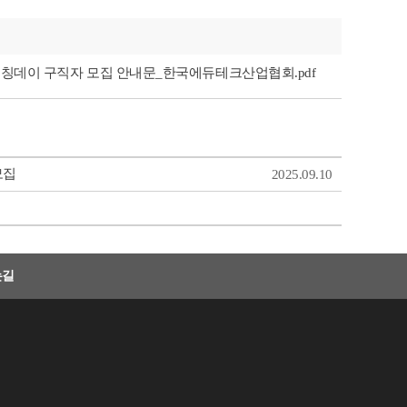
티벌 매칭데이 구직자 모집 안내문_한국에듀테크산업협회.pdf
모집
2025.09.10
는길