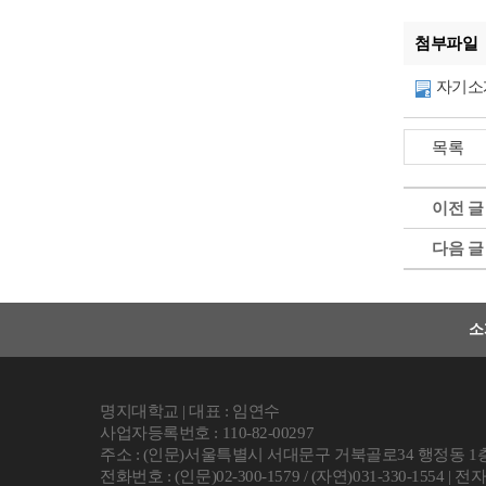
첨부파일
자기소개
이전 글
다음 글
소
명지대학교 | 대표 : 임연수
사업자등록번호 : 110-82-00297
주소 : (인문)서울특별시 서대문구 거북골로34 행정동 1층
전화번호 : (인문)02-300-1579 / (자연)031-330-1554 | 전자우