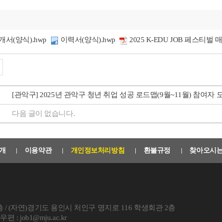
서(양식).hwp
이력서(양식).hwp
2025 K-EDU JOB 페스
[관악구] 2025년 관악구 청년 취업 성공 로드맵(9월~11월) 참여자 
다음 글이 없습니다.
개
이용약관
개인정보처리방침
환불규정
찾아오시
 / (자연)경기도 용인시 처인구 명지로 116 학생회관 2층
편 : job1@mju.ac.kr