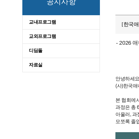
공지사항
교내프로그램
[한국애
교외프로그램
- 202
디딤돌
자료실
안녕하세요
(사)한국
본 협회에서
과정은 총 
아울러, 과
모쪼록 졸