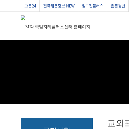
고용24
전국채용정보 NEW
월드잡플러스
온통청년
교외