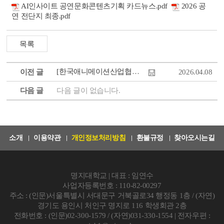
AI인사이트 공연문화콘텐츠기획 카드뉴스.pdf
2026 공
연 전단지 최종.pdf
[한국애니메이션산업협회] 2026 애니메이션 기획프로듀서 육성사업 참여 멘티(인턴) ...
이전 글
2026.04.08
다음 글
다음 글이 없습니다.
소개
이용약관
개인정보처리방침
환불규정
찾아오시는길
명지대학교 | 대표 : 임연수
사업자등록번호 : 110-82-00297
주소 : (인문)서울특별시 서대문구 거북골로34 행정동 1층 / (자연)
경기도 용인시 처인구 명지로 116 학생회관 2층
전화번호 : (인문)02-300-1579 / (자연)031-330-1554 | 전자우편 :