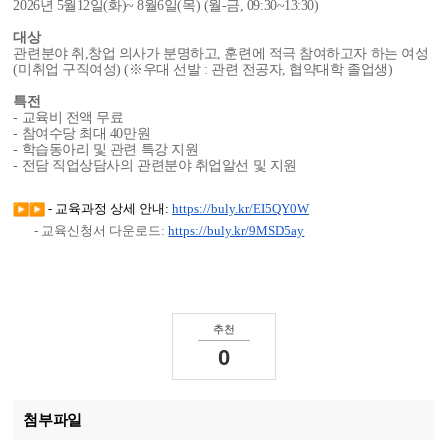
2026년 5월12일(화)~ 8월6일(목) (월-금, 09:30~13:30)
대상
관련분야 취,창업 의사가 분명하고, 훈련에 적극 참여하고자 하는 여성
(미취업 구직여성) (※우대 선발 : 관련 전공자, 협약대학 졸업생)
특전
- 교육비 전액 무료
- 참여수당 최대 40만원
- 학습동아리 및 관련 특강 지원
- 전담 직업상담사의 관련분야 취업알선 및 지원
-
교육과정 상세 안내:
https://buly.kr/EI5QY0W
-
교육신청서 다운로드:
https://buly.kr/9MSD5ay
추천
0
첨부파일