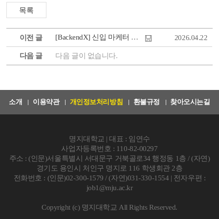
[BackendX] 신입 마케터 채용
이전 글
2026.04.22
다음 글
다음 글이 없습니다.
소개
이용약관
개인정보처리방침
환불규정
찾아오시는길
명지대학교 | 대표 : 임연수
사업자등록번호 : 110-82-00297
주소 : (인문)서울특별시 서대문구 거북골로34 행정동 1층 / (자연)
경기도 용인시 처인구 명지로 116 학생회관 2층
전화번호 : (인문)02-300-1579 / (자연)031-330-1554 | 전자우편 :
job1@mju.ac.kr
Copyright (c) 명지대학교 All Rights Reserved.