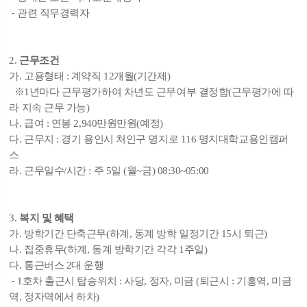
⁃ 관련 직무경력자
2.
근무조건
가. 고용형태 : 계약직 12개월(기간제)
※1년마다 근무평가하여 차년도 근무여부 결정함(근무평가에 따
라 지속 근무 가능)
나. 급여 : 연봉 2,940만원만원(예정)
다. 근무지 : 경기 용인시 처인구 명지로 116 명지대학교용인캠퍼
스
라. 근무일수/시간 : 주 5일 (월~금) 08:30~05:00
3.
복지 및 혜택
가. 방학기간 단축근무(하계, 동계 방학 일정기간 15시 퇴근)
나. 집중휴무(하계, 동계 방학기간 각각 1주일)
다. 통근버스 2대 운행
⁃ 1호차 출근시 탑승위치 : 사당, 정자, 미금 (퇴근시 : 기흥역, 미금
역, 정자역에서 하차)