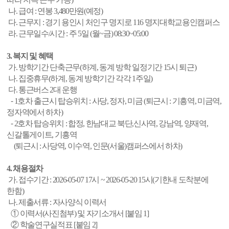
나. 급여 : 연봉 3,480만원(예정)
다. 근무지 : 경기 용인시 처인구 명지로 116 명지대학교용인캠퍼스
라. 근무일수/시간 : 주 5일 (월~금) 08:30~05:00
3. 복지 및 혜택
가. 방학기간 단축근무(하계, 동계 방학 일정기간 15시 퇴근)
나. 집중휴무(하계, 동계 방학기간 각각 1주일)
다. 통근버스 2대 운행
⁃ 1호차 출근시 탑승위치 : 사당, 정자, 미금 (퇴근시 : 기흥역, 미금역,
정자역에서 하차)
⁃ 2호차 탑승위치 : 합정, 한남대교 북단,신사역, 강남역, 양재역,
신갈톨게이트, 기흥역
(퇴근시 : 사당역, 이수역, 인문(서울)캠퍼스에서 하차)
4. 채용절차
가. 접수기간 : 2026-05-07 17시 ~ 2026-05-20 15시(기한내 도착분에
한함)
나. 제출서류 : 자사양식 이력서
① 이력서(사진첨부) 및 자기소개서 [붙임 1]
② 학술연구실적표 [붙임 2]