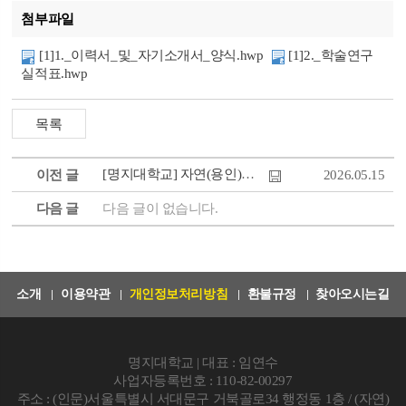
첨부파일
[1]1._이력서_및_자기소개서_양식.hwp
[1]2._학술연구
실적표.hwp
[명지대학교] 자연(용인)캠퍼스 IR센터 석사급 연구원 채용(1명)
이전 글
2026.05.15
다음 글
다음 글이 없습니다.
소개
이용약관
개인정보처리방침
환불규정
찾아오시는길
명지대학교 | 대표 : 임연수
사업자등록번호 : 110-82-00297
주소 : (인문)서울특별시 서대문구 거북골로34 행정동 1층 / (자연)