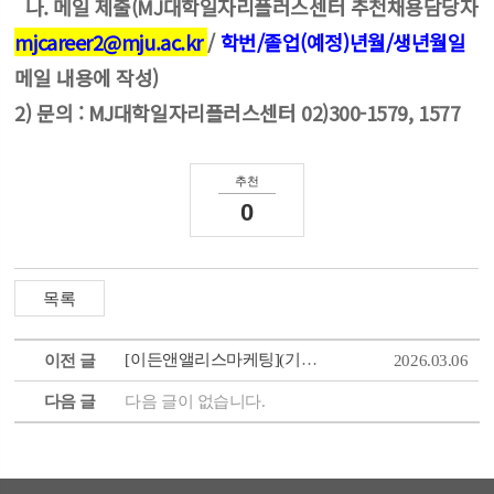
나. 메일 제출(MJ대학일자리플러스센터 추천채용담당자
mjcareer2@mju.ac.kr
/
학번/졸업(예정)년월/생년월일
메일 내용에 작성)
2) 문의 : MJ대학일자리플러스센터 02)300-1579, 1577
추천
0
[이든앤앨리스마케팅](기간연장) 2026년 마케팅/디지털/경영기획 신입 공채 인재 추천...
이전 글
2026.03.06
다음 글
다음 글이 없습니다.