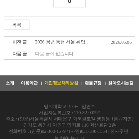
0
2026 청년 동행 서울 취업 RUN 안내
이전 글
2026.05.06
다음 글
다음 글이 없습니다.
소개
이용약관
개인정보처리방침
환불규정
찾아오시는길
명지대학교 | 대표 : 임연수
사업자등록번호 : 110-82-00297
주소 : (인문)서울특별시 서대문구 거북골로34 행정동 1층 / (자연)
경기도 용인시 처인구 명지로 116 학생회관 2층
전화번호 : (인문)02-300-1579 / (자연)031-330-1554 | 전자우편 :
job1@mju.ac.kr