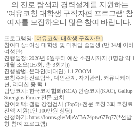
의 진로 탐색과 경력설계를 지원하는
'여유코칭 대학생 구
직자편 프로그램' 참
여자를 모집하오니 많은 참여 바랍니다.
프로그램명:
[여유코칭: 대학생 구직자편]
참여대상: 여성 대학생 및 미취업 졸업생 (만 34세 이하
여성만)
진행일정: 2026년 6월부터 예산 소진시까지 (1명당 약 1
개월 소요(1H/회, 총 3회기))
진행방법: 온라인(비대면) 1:1 ZOOM
코칭주제: 진로탐색, 대인관계, 자기관리, 커뮤니케이
션, 리더십 중 택 1
담당코치: 한국코치협회(KCA) 인증코치(KAC), Gallup
Strengths Finder 전문 코치
참여혜택: 갤럽 강점검사 (Top5)+전문 코칭 3회 코칭료
전액 지원(1인 100만원 상당)
신청하기: https://forms.gle/MjeWBA74ptw67Pq77(*선발
형 참여 프로그램)