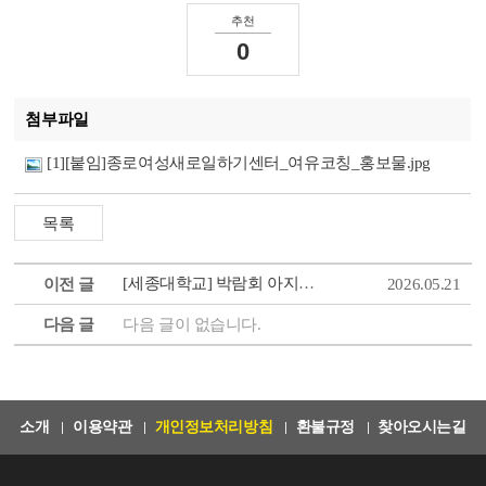
추천
0
첨부파일
[1][붙임]종로여성새로일하기센터_여유코칭_홍보물.jpg
[세종대학교] 박람회 아지트 with GLOBAL TALENT FAIR 참여자 모집
이전 글
2026.05.21
다음 글
다음 글이 없습니다.
소개
이용약관
개인정보처리방침
환불규정
찾아오시는길