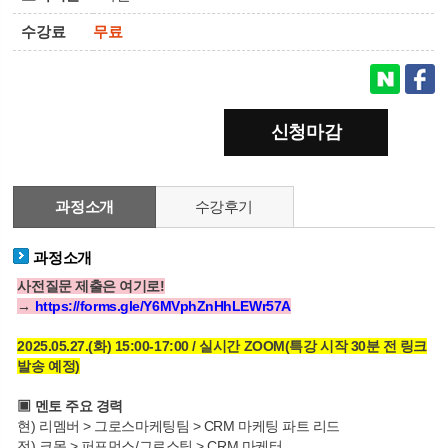
수강료
무료
신청마감
과정소개
수강후기
과정소개
사전질문 제출은 여기로!
→
https://forms.gle/Y6MVphZnHhLEWr57A
2025.05.27.(화) 15:00-17:00 / 실시간 ZOOM(특강 시작 30분 전 링크
발송 예정)
▣ 멘토 주요 경력
현) 리멤버 > 그로스마케팅팀 > CRM 마케팅 파트 리드
전) 크몽 > 퍼포먼스/그로스팀 > CRM 마케터