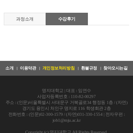
과정소개
수강후기
소개
이용약관
개인정보처리방침
환불규정
찾아오시는길
명지대학교 | 대표 : 임연수
사업자등록번호 : 110-82-00297
주소 : (인문)서울특별시 서대문구 거북골로34 행정동 1층 / (자연)
경기도 용인시 처인구 명지로 116 학생회관 2층
전화번호 : (인문)02-300-1579 / (자연)031-330-1554 | 전자우편 :
job1@mju.ac.kr
Copyright (c) 명지대학교 All Rights Reserved.