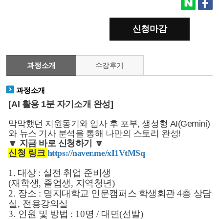
신청마감
과정소개
수강후기
과정소개
[AI 활용 1분 자기소개 완성]
막막했던 지원동기와 입사 후 포부, 생성형 AI(Gemini)
와 뉴스 기사 분석을 통해 나만의 스토리 완성!
🔽
지금 바로 신청하기
🔽
신청 링크 
https://naver.me/xI1VtMSq
1. 대상
:
실전 취업 준비생
(
재학생
,
졸업생
,
지역청년
)
2.
장소
:
명지대학교 인문캠퍼스 학생회관
4
층 상담
실
,
전용강의실
3.
인원 및 방법
: 10
명
/
대면(선발)