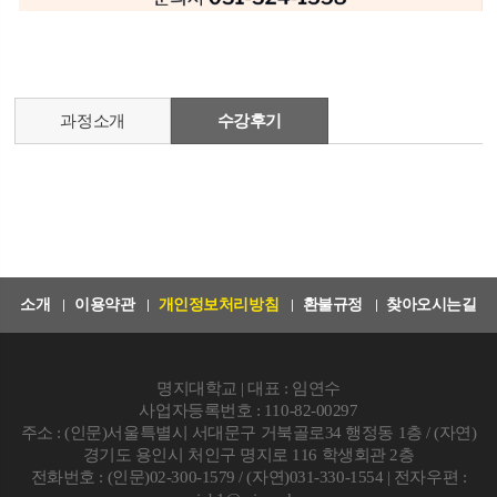
과정소개
수강후기
소개
이용약관
개인정보처리방침
환불규정
찾아오시는길
명지대학교 | 대표 : 임연수
사업자등록번호 : 110-82-00297
주소 : (인문)서울특별시 서대문구 거북골로34 행정동 1층 / (자연)
경기도 용인시 처인구 명지로 116 학생회관 2층
전화번호 : (인문)02-300-1579 / (자연)031-330-1554 | 전자우편 :