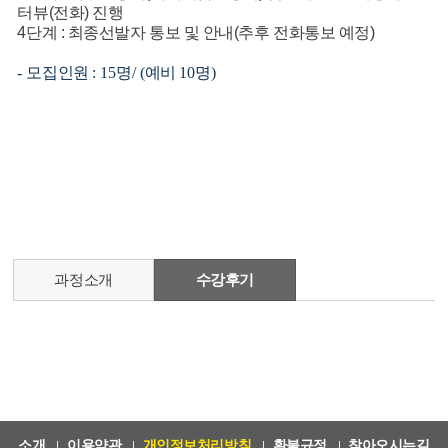
터뷰(전화) 진행
4단계 : 최종선발자 통보 및 안내(추후 전화통보 예정)
-
모집인원
: 15
명
/ (
예비
10
명
)
과정소개
수강후기
소개
이용약관
개인정보처리방침
환불규정
찾아오시는길