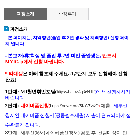
과정소개
수강후기
과정소개
- 본 페이지는, 지역청년(졸업 후 2년 경과 및 지역청년) 신청 페이
지 입니다.
-
본교 재(휴)학생 및 졸업 후 2년 미만 졸업생은,
반드시
MYICap에서 신청 바랍니다.
*
타대생
은 아래 참조해 주세요. (1,2단계 모두 신청해야 신청
완료)
1단계 : MJ청년취업포털(
https://bit.ly/4q3eNJE
)에서 신청하시기
바랍니다.
2단계 :
네이버
폼신청
(
)
제출,
세부신
https://naver.me/5ixW7zXQ
청서인 네이버폼 신청서(공통필수제출) 제출이 완료
되어야
접
수완료가
됩니다
.
3단계 : 세부신청서(네이버폼신청서) 검토 후, 선발대상자 인