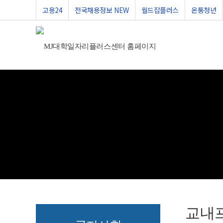
고용24
전국채용정보 NEW
월드잡플러스
온통청년
교내