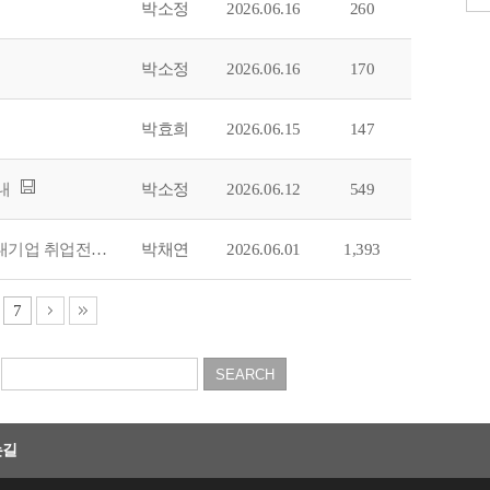
박소정
2026.06.16
260
박소정
2026.06.16
170
박효희
2026.06.15
147
내
박소정
2026.06.12
549
[MJ대학일자리플러스센터X위포트] 「하반기(9·10월) 공채 대비 공기업·대기업 취업전략 집중특강」 참여자 모집
박채연
2026.06.01
1,393
7
는길