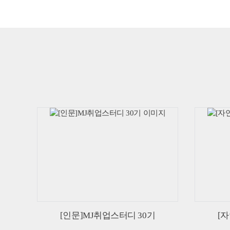
[인문]MJ취업스터디 30기
[