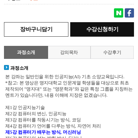
장바구니담기
수강신청하기
과정소개
강의목차
수강후기
과정소개
본 강좌는 일반인을 위한 인공지능
(AI)
기초 소양교육입니다
.
*
참고
:
본 영상은 명지대학교 인문계열 학생들을 대상으로 최초
제작되어
"
명지대
"
또는
"
영문학과
"
와 같은 특정 그룹을 지칭하는
멘트가 있습니다만
,
내용 이해에 지장은 없겠습니다
.
제
1
강 인공지능기술
제
2
강 컴퓨터의 변신
,
인공지능
제
3
강 컴퓨터를 작동시기는 방식
,
코딩
제
4
강 컴퓨터가 언어를 다루는 방식
,
자연어 처리
제
5
강 컴퓨터가 배우는 방식
,
머신러닝