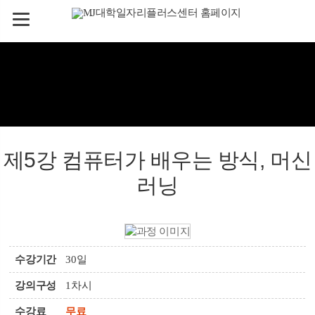
제5강 컴퓨터가 배우는 방식, 머신
러닝
수강기간
30일
강의구성
1차시
수강료
무료