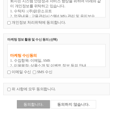
회사는 시스템 안정성과 서비스 향상을 위하여 아래와 같
임을 확인하고 비밀보호를 위해 회원 자신이 정한 문자
이 개인정보를 위탁하고 있습니다.
또는 숫자의 조합을 의미한다.
1. 수탁자 : (주)맑은소프트
5.콘텐츠 : 학교가 웹사이트에서 제공하는 온라인 강좌
2. 업무내용 : 교육관리시스템(LMS) 관리 및 유지보수
및 기타 관련 정보를 의미한다.
개인정보 처리위탁에 동의합니다.
6.운영자 : 서비스의 전반적인 관리와 원활한 운영을 위
하여 학교에서 선정한 사람을 의미한다.
7.해 지 : 학교 또는 회원이 서비스 개통 이후 이용계약
마케팅 정보 활용 및 수신 동의 (선택)
을 종료시키는 의사 표시를 의미한다.
② 제1항의 용어를 제외한 용어의 정의는 거래 관행 및 관
계 법령에 따른다.
마케팅 수신동의
1. 수집항목: 이메일, SMS
제 3 조 (약관의 게시와 개정)
2. 이용목적: 상품소개 및 이벤트 정보 등의 안내
3. 보유기간: 별도 동의 철회 시 까지
①학교는 이 약관의 내용을 회원이 쉽게 알 수 있도록 서비
이메일 수신
SMS 수신
스 초기 화면에 게시한다.
②학교는 ‘약관의 규제에 관한 법률’, ‘정보통신망 이용촉
진 및 정보보호 등에 관한 법률(이하 “정보통신망법”이라
위 사항에 모두 동의합니다.
함)’ 등 관련법을 위배하지 않는 범위에서 이 약관을 개정
할 수 있다.
③학교가 약관을 개정할 경우에는 적용일자 및 개정사유
를 명시하여 현행약관과 함께 제1항의 방식에 따라 그 개