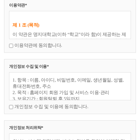
이용약관*
제 1 조 (목적)
이 약관은 명지대학교(이하 “학교”이라 함)이 제공하는 제
반 서비스의 이용에 관한 조건 및 절차에 관한 기본적인 사
이용약관에 동의합니다.
항과 기타 필요한 사항을 규정함을 목적으로 한다.
제 2 조 (정의)
개인정보 수집 및 이용*
① 이 약관에서 사용하는 용어의 정의는 다음과 같다.
1.서비스 : 구현되는 단말기(PC, TV, 휴대형단말기 등의
1. 항목 : 이름, 아이디, 비밀번호, 이메일, 생년월일, 성별,
각종 유무선 장치를 포함)와 상관없이 회원이 이용할 수
휴대전화번호, 주소
있는 학교에서 제공하는 관련 제반 서비스를 의미한다.
2. 목적 : 홈페이지 회원 가입 및 서비스 이용·관리
2.회 원 : 학교의 서비스에 접속하여 이 약관에 따라 학
3. 보유기간 : 회원탈퇴 후 5일까지
교과 이용계약을 체결하고 학교가 제공하는 서비스를
개인정보 수집 및 이용에 동의합니다.
이용하는 고객을 말한다.
3.아이디(ID) : 회원의 식별과 서비스 이용을 위하여 회
원이 정하고 학교가 승인하는 문자와 숫자의 조합을 의
개인정보 처리위탁*
미한다.
4.비밀번호 : 회원이 부여 받은 아이디와 일치되는 회원