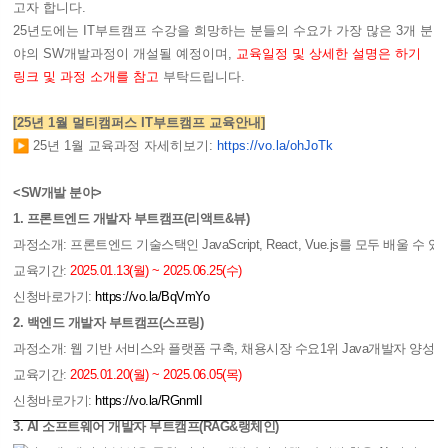
고자 합니다.
25년도에는 IT부트캠프 수강을 희망하는 분들의 수요가 가장 많은 3개 분
야의 SW개발과정이 개설될 예정이며,
교육일정 및 상세한 설명은 하기
링크 및 과정 소개를 참고
부탁드립니다.
[25년 1월 멀티캠퍼스 IT부트캠프 교육안내]
25년 1월 교육과정 자세히보기:
https://vo.la/ohJoTk
<SW개발 분야>
1. 프론트엔드 개발자 부트캠프(리액트&뷰)
과정소개: 프론트엔드 기술스택인 JavaScript, React, Vue.js를 모두 배
교육기간:
2025.01.13(월) ~ 2025.06.25(수)
신청바로가기:
https://vo.la/BqVmYo
2. 백엔드 개발자 부트캠프(스프링)
과정소개: 웹 기반 서비스와 플랫폼 구축, 채용시장 수요1위 Java개발자 양성,
교육기간:
2025.01.20(월) ~ 2025.06.05(목)
신청바로가기:
https://vo.la/RGnmlI
3. AI 소프트웨어 개발자 부트캠프(RAG&랭체인)