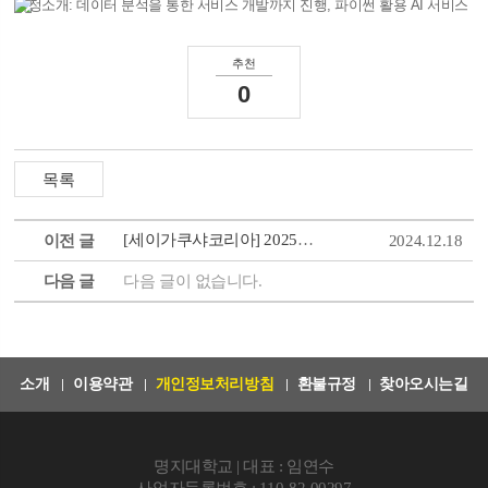
과정소개: 데이터 분석을 통한 서비스 개발까지 진행, 파이썬 활용 AI 서비스 구현
교육기간:
2025.01.13(월) ~ 2025.06.17(화)
신청바로가기:
https://vo.la/wMEmID
추천
0
[세이가쿠샤코리아] 2025년 제2기 AI 인재양성 일본취업스쿨 모집
이전 글
2024.12.18
다음 글
다음 글이 없습니다.
소개
이용약관
개인정보처리방침
환불규정
찾아오시는길
명지대학교 | 대표 : 임연수