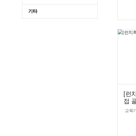
기타
[런
접 
교육