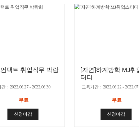
22언택트 취업직무 박람
[자연]하계방학 MJ취
터디
기간
:
2022.06.27 - 2022.06.30
교육기간
:
2022.06.22 - 2022.07
무료
무료
신청마감
신청마감