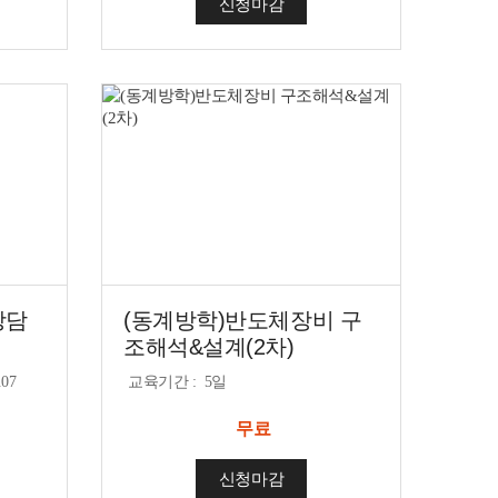
신청마감
상담
(동계방학)반도체장비 구
조해석&설계(2차)
.07
교육기간
:
5일
무료
신청마감