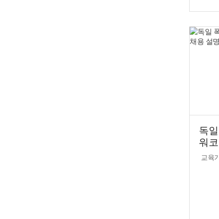
독일
워코
회
교육