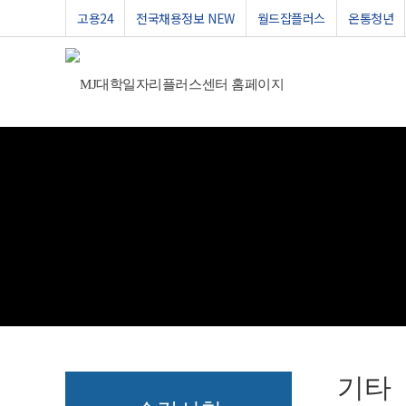
고용24
전국채용정보 NEW
월드잡플러스
온통청년
기타