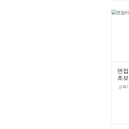
면접
초보
교육