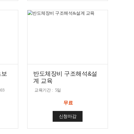
초보
반도체장비 구조해석&설
계 교육
.03
교육기간
:
5일
무료
신청마감