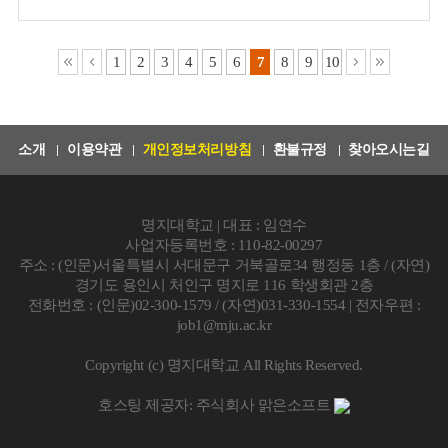
1
2
3
4
5
6
7
8
9
10
소개
이용약관
개인정보처리방침
환불규정
찾아오시는길
명지대학교 | 대표 : 임연수
사업자등록번호 : 110-82-00297
주소 : (인문)서울특별시 서대문구 거북골로34 행정동 1층 / (자연)
경기도 용인시 처인구 명지로 116 학생회관 2층
전화번호 : (인문)02-300-1579 / (자연)031-330-1554 | 전자우편 :
job1@mju.ac.kr
Copyright (c) 명지대학교 All Rights Reserved.
호스팅 제공자: 주식회사 맑은소프트