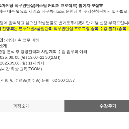
&마케팅 직무인턴십(커스텀 커리어 프로젝트) 참여자 모집
💙
그램은 매주 월요일 시리즈 직무특강으로 운영되며, 수강신청란에서 일자별로
램에 참여하고 싶으신 학생분들도 번거로우시겠지만 개별 신청 부탁드립니
에 진행되는 연구개발&품질관리 직무인턴십 프로그램 중복 수강 불가 (중복 수
램명
: 경영기획 업무 이해
램소개
 환경 분석 후 경영전략과 사업계획 수립 업무의 이해
5. 09. 08.(월) 19:00~21:30(2.5H)
2025.09.08.(월) 11시까지
실시간 화상 교육(ZOOM)
청 및 수료증(이수증) 문의 : 02-300-1537
과정소개
수강후기