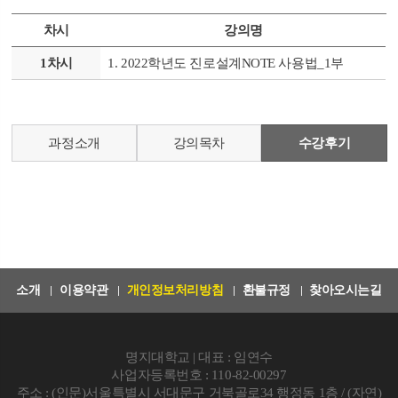
차시
강의명
1차시
1. 2022학년도 진로설계NOTE 사용법_1부
과정소개
강의목차
수강후기
소개
이용약관
개인정보처리방침
환불규정
찾아오시는길
명지대학교 | 대표 : 임연수
사업자등록번호 : 110-82-00297
주소 : (인문)서울특별시 서대문구 거북골로34 행정동 1층 / (자연)