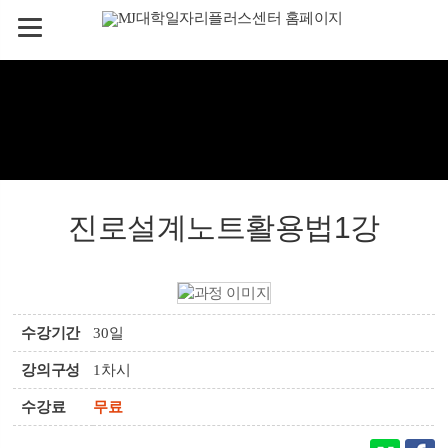
진로설계노트활용법1강
수강기간
30일
강의구성
1차시
수강료
무료