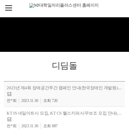
디딤돌
2023년 제4회 장애공간주간 캠페인 안내(한국장애인 개발원) ~많은 참여 부탁드려요
전*희
2023.11.30
720
KT IS 네일아트사 모집, KT CS 헬스키퍼/사무보조 모집 안내(핀휠 제공)
전*희
2023.11.30
887